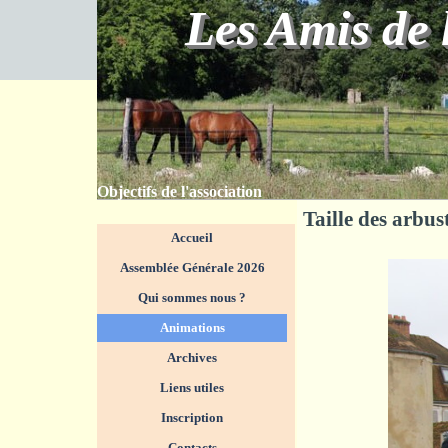
Aller au contenu
Les Amis de 
Objectifs de l'association
Taille des arbus
Sauter le menu
Accueil
Assemblée Générale 2026
Qui sommes nous ?
▼
Animations
▼
Archives
Liens utiles
Inscription
Contacts