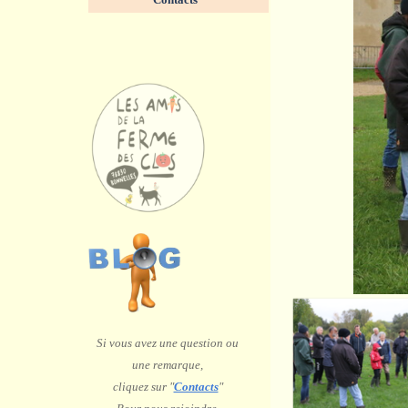
<
>
2
/
14
Si vous avez une question ou
une remarque,
c
liquez sur "
Contacts
"