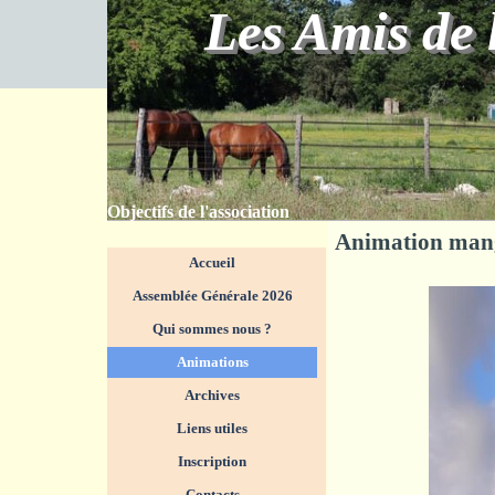
Aller au contenu
Les Amis de 
Objectifs de l'association
Animation mang
Sauter le menu
Accueil
Assemblée Générale 2026
Qui sommes nous ?
▼
Animations
▼
Archives
Liens utiles
Inscription
Contacts