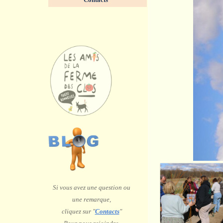
<
>
2
/
11
Si vous avez une question ou
une remarque,
c
liquez sur "
Contacts
"