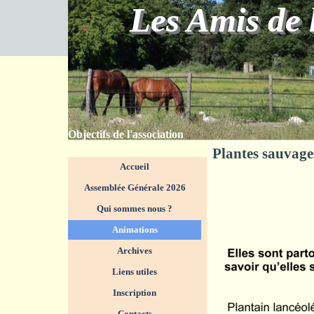
Aller au contenu
Les Amis de 
Objectifs de l'association
Plantes sauvage
Sauter le menu
Accueil
Assemblée Générale 2026
Qui sommes nous ?
▼
Animations
▼
Archives
Liens utiles
Inscription
Contacts