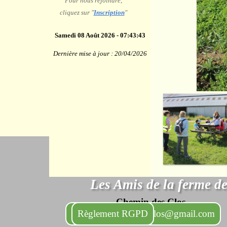
Pour nous rejoindre,
cliquez sur "
Inscription
"
Samedi 08 Août 2026
-
07:43:44
Dernière mise à jour : 20/04/2026
<
>
2
/
15
Les Amis de la ferme de
Chemin des Clos
lesamisdelafermedesclos@gmail.com
Règlement RGPD
78830 BONNELLES