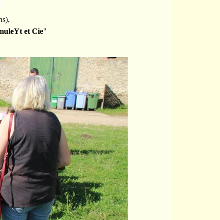
ns),
uleYt et Cie
"