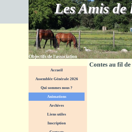
Aller au contenu
Les Amis de 
Objectifs de l'association
Contes au fil de
Sauter le menu
Accueil
Assemblée Générale 2026
Qui sommes nous ?
▼
Animations
▼
Archives
Liens utiles
Inscription
Contacts