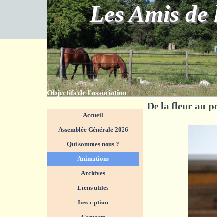
Aller au contenu
Les Amis de 
Objectifs de l'association
De la fleur au p
Sauter le menu
Accueil
Assemblée Générale 2026
Qui sommes nous ?
▼
Animations
▼
Archives
Liens utiles
Inscription
Contacts