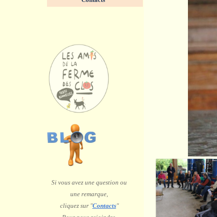
<
>
2
/
8
Si vous avez une question ou
une remarque,
c
liquez sur "
Contacts
"