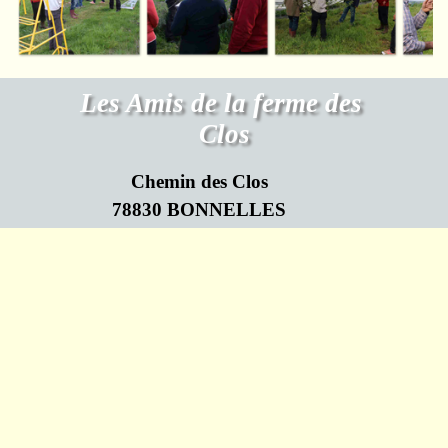
Les Amis de la ferme des 
Clos
Chemin des Clos
78830 BONNELLES
Retourner au contenu
Association Loi de 1901 N°W782009719