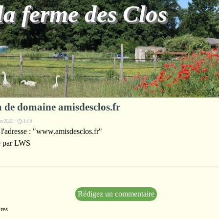
la ferme des Clos
 de domaine amisdesclos.fr
an 2022 ·
1:00
à l'adresse : "www.amisdesclos.fr"
ré par LWS
res