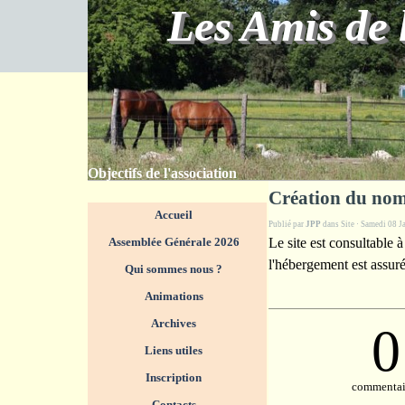
Aller au contenu
Les Amis de 
Objectifs de l'association
Création du nom
Sauter le menu
Accueil
Publié par
JPP
dans
Site
· Samedi 08 J
Assemblée Générale 2026
Le site est consultable 
l'hébergement est assu
Qui sommes nous ?
▼
Animations
▼
Archives
0
Liens utiles
Inscription
commentai
Contacts