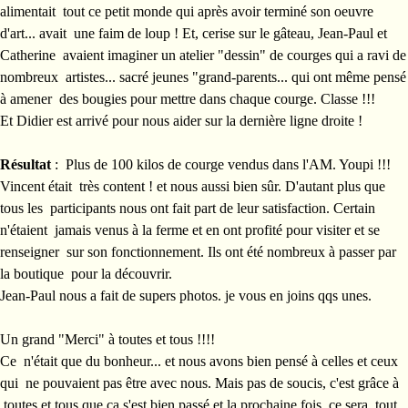
alimentait tout ce petit monde qui après avoir terminé son oeuvre
d'art... avait une faim de loup ! Et, cerise sur le gâteau, Jean-Paul et
Catherine avaient imaginer un atelier "dessin" de courges qui a ravi de
nombreux artistes... sacré jeunes "grand-parents... qui ont même pensé
à amener des bougies pour mettre dans chaque courge. Classe !!!
Et Didier est arrivé pour nous aider sur la dernière ligne droite !
Résultat
: Plus de 100 kilos de courge vendus dans l'AM. Youpi !!!
Vincent était très content ! et nous aussi bien sûr. D'autant plus que
tous les participants nous ont fait part de leur satisfaction. Certain
n'étaient jamais venus à la ferme et en ont profité pour visiter et se
renseigner sur son fonctionnement. Ils ont été nombreux à passer par
la boutique pour la découvrir.
Jean-Paul nous a fait de supers photos. je vous en joins qqs unes.
Un grand "Merci" à toutes et tous !!!!
Ce n'était que du bonheur... et nous avons bien pensé à celles et ceux
qui ne pouvaient pas être avec nous. Mais pas de soucis, c'est grâce à
toutes et tous que ça s'est bien passé et la prochaine fois, ce sera tout