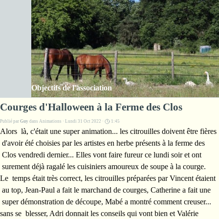
Aller au contenu
Les Amis de la ferme des Clos
Sauter le menu
Objectifs de l'association
Courges d'Halloween à la Ferme des Clos
Publié par
Guy
dans
Animations
· Lundi 31 Oct 2022 ·
1:45
Alors là, c'était une super animation... les citrouilles doivent être fières
d'avoir été choisies par les artistes en herbe présents à la ferme des
Clos vendredi dernier... Elles vont faire fureur ce lundi soir et ont
surement déjà ragalé les cuisiniers amoureux de soupe à la courge.
Le temps était très correct, les citrouilles préparées par Vincent étaient
au top, Jean-Paul a fait le marchand de courges, Catherine a fait une
super démonstration de découpe, Mabé a montré comment creuser...
sans se blesser, Adri donnait les conseils qui vont bien et Valérie