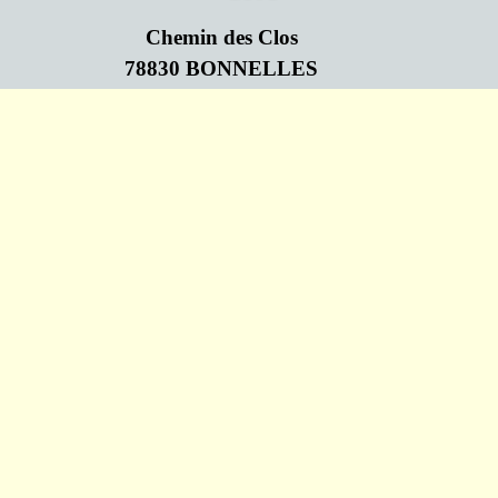
Chemin des Clos
78830 BONNELLES
Retourner au contenu
Association Loi de 1901 N°W782009719