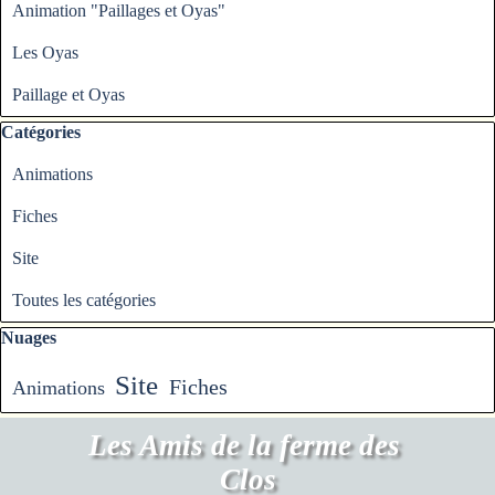
Animation "Paillages et Oyas"
Les Oyas
Paillage et Oyas
Sauter le bloc Catégories
Catégories
Animations
Fiches
Site
Toutes les catégories
Sauter le bloc Nuages
Nuages
Site
Fiches
Animations
Les Amis de la ferme des 
Clos