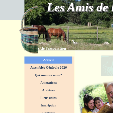
Aller au contenu
Les Amis de 
Objectifs de l'association
Sauter le menu
Accueil
Assemblée Générale 2026
Qui sommes nous ?
▼
Animations
▼
Archives
De la fleu
Liens utiles
au pot de m
6 juillet 2
Inscription
Contacts