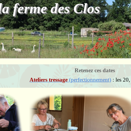
la ferme des Clos
Retenez ces dates
Jardins Edulis
: tous les vendredi de 15
Ateliers tressage
(perfectionnement)
: les 20,
Forum des Associations
: samedi 5 septembr
r
Atelier tressage
iel
16 et 17 juin 2025
024