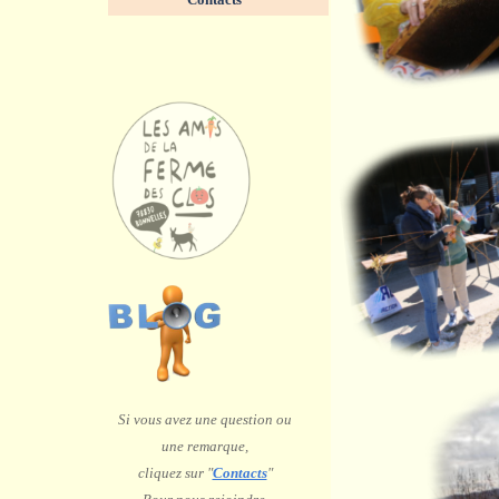
Animat
31 m
Si vous avez une question ou
une remarque,
c
liquez sur "
Contacts
"