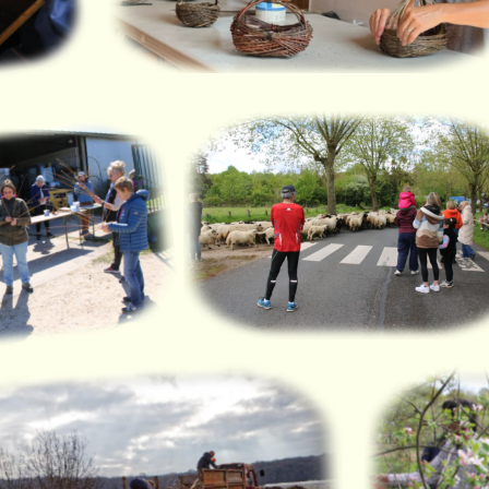
ion osier
Transhumance
ars 2025
28 avril 2024
Récolte des Osiers
10 février 2023
T